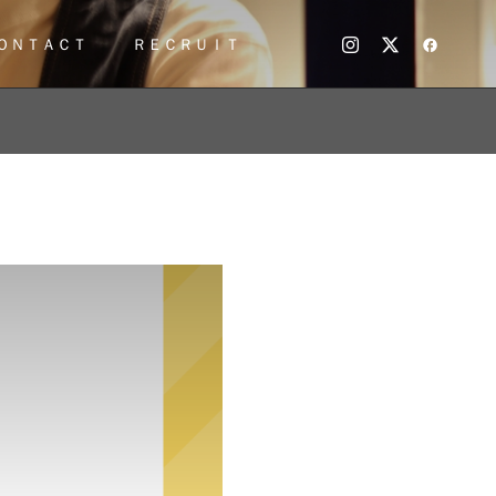
ＯＮＴＡＣＴ
ＲＥＣＲＵＩＴ