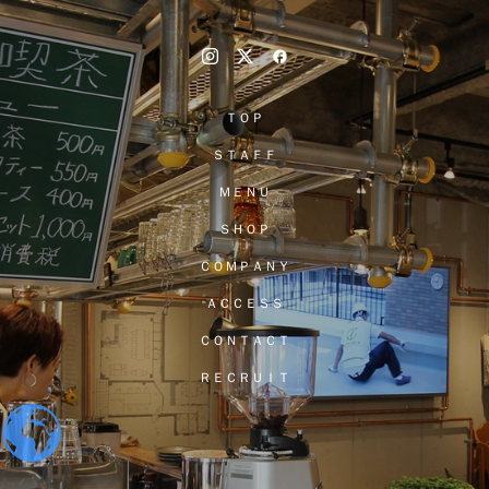
ＴＯＰ
ＳＴＡＦＦ
ＭＥＮＵ
ＳＨＯＰ
ＣＯＭＰＡＮＹ
ＡＣＣＥＳＳ
ＣＯＮＴＡＣＴ
ＲＥＣＲＵＩＴ