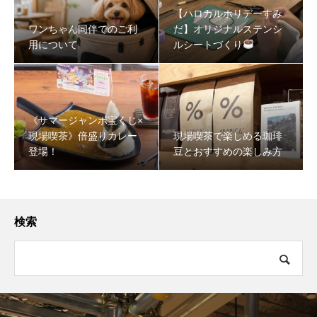
【ハロカルホリデーすみ
ワンちゃん同伴でのご利
だ】オリジナルステンシ
用について
ルシートづくり
《サマージャンボ宝くじ×
現場喫茶》倍盛りカレー
現場喫茶で楽しめる珈琲
登場！
豆とおすすめの楽しみ方
検索