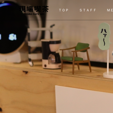
ＴＯＰ
ＳＴＡＦＦ
Ｍ