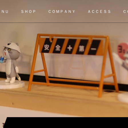
ＥＮＵ
ＳＨＯＰ
ＣＯＭＰＡＮＹ
ＡＣＣＥＳＳ
Ｃ