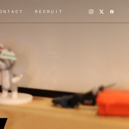
ＯＮＴＡＣＴ
ＲＥＣＲＵＩＴ