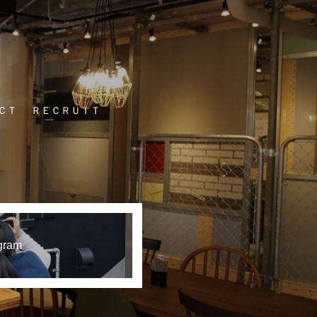
ＣＴ
ＲＥＣＲＵＩＴ
gram