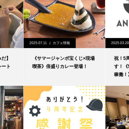
2025.07.11
カフェ情報
2025.03.20
みだ】
《サマージャンボ宝くじ×現場
祝！5
シート
喫茶》倍盛りカレー登場！
す！《
稼働！