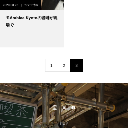
2023.08.25
カフェ情報
％Arabica Kyotoの珈琲が現
場で
1
2
3
ＴＯＰ