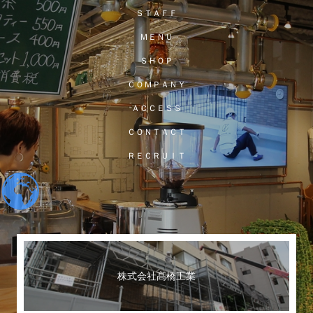
ＳＴＡＦＦ
ＭＥＮＵ
ＳＨＯＰ
ＣＯＭＰＡＮＹ
ＡＣＣＥＳＳ
ＣＯＮＴＡＣＴ
ＲＥＣＲＵＩＴ
株式会社髙橋工業