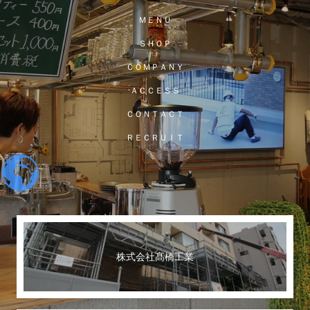
ＭＥＮＵ
ＳＨＯＰ
ＣＯＭＰＡＮＹ
ＡＣＣＥＳＳ
ＣＯＮＴＡＣＴ
ＲＥＣＲＵＩＴ
株式会社髙橋工業